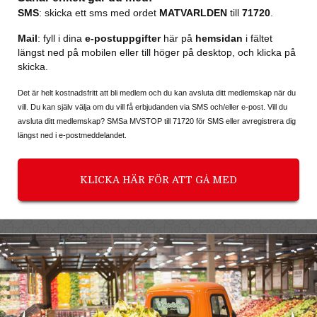
MATVARLDEN
71720
SMS
: skicka ett sms med ordet
till
.
Mail
: fyll i dina
e-postuppgifter
här på
hemsidan
i fältet
längst ned på mobilen eller till höger på desktop, och klicka på
skicka.
Det är helt kostnadsfritt att bli medlem och du kan avsluta ditt medlemskap när du
vill. Du kan själv välja om du vill få erbjudanden via SMS och/eller e-post. Vill du
avsluta ditt medlemskap? SMSa MVSTOP till 71720 för SMS eller avregistrera dig
längst ned i e-postmeddelandet.
KLICKA HÄR FÖR ATT GÅ MED