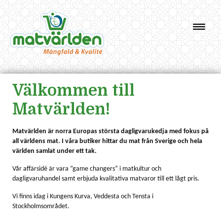
HEM
ERBJUDANDEN
ANNONSBLAD VEDDESTA
Välkommen till
ANNONSBLAD KUNGENS KURVA
ANNONSBLAD TENSTA
Matvärlden!
MATVÄRLDEN VIP
VÅRA BUTIKER
Matvärlden är norra Europas största dagligvarukedja med fokus på
all världens mat. I våra butiker hittar du mat från Sverige och hela
VEDDESTA
världen samlat under ett tak.
KUNGENS KURVA
Vår affärsidé är vara ”game changers” i matkultur och
TENSTA
dagligvaruhandel samt erbjuda kvalitativa matvaror till ett lågt pris.
OM OSS
Vi finns idag i Kungens Kurva, Veddesta och Tensta i
DATASKYDDSPOLICY
Stockholmsområdet.
COOKIEPOLICY