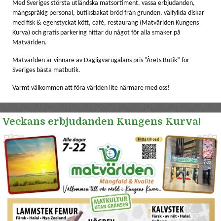
Med Sveriges största utländska matsortiment, vassa erbjudanden,
KONTAKT
mångspråkig personal, butiksbakat bröd från grunden, välfyllda diskar
KONTAKTA OSS
med fisk & egenstyckat kött, café, restaurang (Matvärlden Kungens
Kurva) och gratis parkering hittar du något för alla smaker på
JOBBA HOS OSS
Matvärlden.
Matvärlden är vinnare av Dagligvarugalans pris ”Årets Butik” för
Sveriges bästa matbutik.
Varmt välkommen att föra världen lite närmare med oss!
Veckans erbjudanden Kungens Kurva!