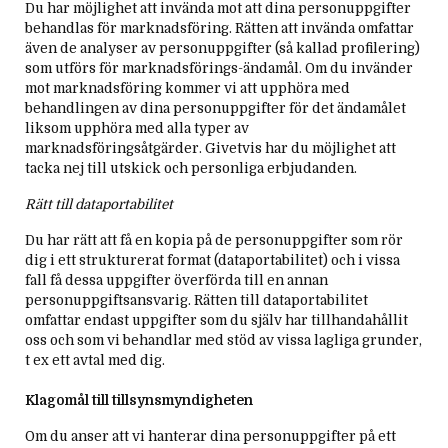
Du har möjlighet att invända mot att dina personuppgifter
behandlas för marknadsföring. Rätten att invända omfattar
även de analyser av personuppgifter (så kallad profilering)
som utförs för marknadsförings-ändamål. Om du invänder
mot marknadsföring kommer vi att upphöra med
behandlingen av dina personuppgifter för det ändamålet
liksom upphöra med alla typer av
marknadsföringsåtgärder. Givetvis har du möjlighet att
tacka nej till utskick och personliga erbjudanden.
Rätt till dataportabilitet
Du har rätt att få en kopia på de personuppgifter som rör
dig i ett strukturerat format (dataportabilitet) och i vissa
fall få dessa uppgifter överförda till en annan
personuppgiftsansvarig. Rätten till dataportabilitet
omfattar endast uppgifter som du själv har tillhandahållit
oss och som vi behandlar med stöd av vissa lagliga grunder,
t ex ett avtal med dig.
Klagomål till tillsynsmyndigheten
Om du anser att vi hanterar dina personuppgifter på ett