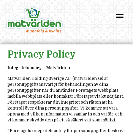
HEM
ERBJUDANDEN
ANNONSBLAD VEDDESTA
Privacy Policy
ANNONSBLAD KUNGENS KURVA
ANNONSBLAD TENSTA
Integritetspolicy – Matvärlden
MATVÄRLDEN VIP
VÅRA BUTIKER
Matvärlden Holding Sverige AB, (matvarlden.se) är
personuppgiftsansvarigt för behandlingen av dina
VEDDESTA
personuppgifter när du använder Företagets webbplats,
KUNGENS KURVA
mobila webbplats eller kontaktar Företaget via kundtjänst.
Företaget respekterar din integritet och rätten att ha
TENSTA
kontroll över dina personuppgifter. Vi kommer att vara
OM OSS
öppna med vilken information vi samlar in och varför, och
vi kommer skydda den på ett så säkert sätt som möjligt.
DATASKYDDSPOLICY
COOKIEPOLICY
I Företagets integritetspolicy för personuppgifter beskrivs