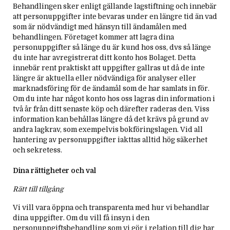
Behandlingen sker enligt gällande lagstiftning och innebär
att personuppgifter inte bevaras under en längre tid än vad
som är nödvändigt med hänsyn till ändamålen med
behandlingen. Företaget kommer att lagra dina
personuppgifter så länge du är kund hos oss, dvs så länge
du inte har avregistrerat ditt konto hos Bolaget. Detta
innebär rent praktiskt att uppgifter gallras ut då de inte
längre är aktuella eller nödvändiga för analyser eller
marknadsföring för de ändamål som de har samlats in för.
Om du inte har något konto hos oss lagras din information i
två år från ditt senaste köp och därefter raderas den. Viss
information kan behållas längre då det krävs på grund av
andra lagkrav, som exempelvis bokföringslagen. Vid all
hantering av personuppgifter iakttas alltid hög säkerhet
och sekretess.
Dina rättigheter och val
Rätt till tillgång
Vi vill vara öppna och transparenta med hur vi behandlar
dina uppgifter. Om du vill få insyn i den
personuppgiftsbehandling som vi gör i relation till dig har