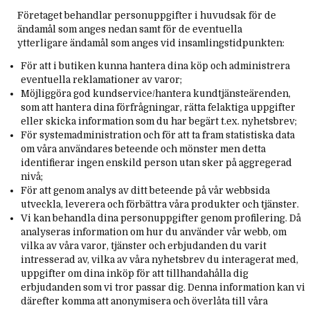
Företaget behandlar personuppgifter i huvudsak för de
ändamål som anges nedan samt för de eventuella
ytterligare ändamål som anges vid insamlingstidpunkten:
För att i butiken kunna hantera dina köp och administrera
eventuella reklamationer av varor;
Möjliggöra god kundservice/hantera kundtjänsteärenden,
som att hantera dina förfrågningar, rätta felaktiga uppgifter
eller skicka information som du har begärt t.ex. nyhetsbrev;
För systemadministration och för att ta fram statistiska data
om våra användares beteende och mönster men detta
identifierar ingen enskild person utan sker på aggregerad
nivå;
För att genom analys av ditt beteende på vår webbsida
utveckla, leverera och förbättra våra produkter och tjänster.
Vi kan behandla dina personuppgifter genom profilering. Då
analyseras information om hur du använder vår webb, om
vilka av våra varor, tjänster och erbjudanden du varit
intresserad av, vilka av våra nyhetsbrev du interagerat med,
uppgifter om dina inköp för att tillhandahålla dig
erbjudanden som vi tror passar dig. Denna information kan vi
därefter komma att anonymisera och överlåta till våra